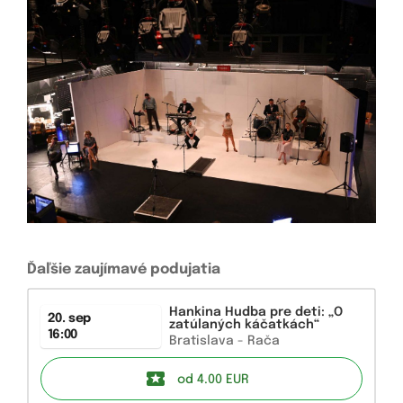
Ďaľšie zaujímavé podujatia
Hankina Hudba pre deti: „O
20. sep
zatúlaných káčatkách“
16:00
Bratislava - Rača
od 4.00
EUR