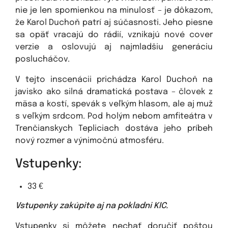
nie je len spomienkou na minulosť – je dôkazom,
že Karol Duchoň patrí aj súčasnosti. Jeho piesne
sa opäť vracajú do rádií, vznikajú nové cover
verzie a oslovujú aj najmladšiu generáciu
poslucháčov.
V tejto inscenácii prichádza Karol Duchoň na
javisko ako silná dramatická postava – človek z
mäsa a kostí, spevák s veľkým hlasom, ale aj muž
s veľkým srdcom. Pod holým nebom amfiteátra v
Trenčianskych Tepliciach dostáva jeho príbeh
nový rozmer a výnimočnú atmosféru.
Vstupenky:
33 €
Vstupenky zakúpite aj na pokladni KIC.
Vstupenky si môžete nechať doručiť poštou