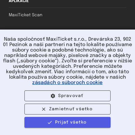
APLIKÁCIE
MaxiTicket Scan
SOCIAL
Naša spoločnosť MaxiTicket s.r.o., Drevárska 23, 902
01 Pezinok a naši partneri na tejto lokalite používame
súbory cookie a podobné technológie, ako sú
napríklad webové majáky, pixelové značky a objekty
flash („súbory cookie“). Zvoľte si preferencie v nižšie
uvedených kategóriách. Preferencie môžete
kedykoľvek zmeniť. Viac informácií o tom, ako táto
lokalita používa súbory cookie, nájdete v našich
U nás môžete platiť:
zásadách o súboroch cookie
Spravovať
Zamietnuť všetko
©2004-2026 MaxiTicket s.r.o. | Všetky
Prijať všetko
práva vyhradené
Predaj ukončený