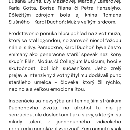
Dušana Grúňa, Evy Mázikovej, Marcely Laiferovej,
Karla Gotta, Borisa Filana či Petra Hanzelyho.
Dôležitým zdrojom bola aj kniha Romana
Slušného – Karol Duchoň: Muž s veľkým srdcom.
Predstavenie ponúka hlbší pohľad na život muža,
ktorý sa stal legendou, no zároveň niesol ťažobu
náhlej slávy. Paradoxne, Karol Duchoň býva často
vnímaný ako generačne starší spevák než ikony
skupín Elán, Modus či Collegium Musicum, hoci v
skutočnosti bol ich súčasníkom. Jeho zrelý
prejav a intenzívny životný štýl mu dodávali punc
staršieho umelca – človeka, ktorý žil rýchlo,
naplno a s veľkou emocionalitou.
Inscenácia sa nevyhýba ani temnejším stránkam
Duchoňovho života, no alkohol tu nie je
senzáciou, ale dôsledkom tlaku slávy, s ktorým sa
mladý talent z jednoduchého vidieckeho
prostredia nedokázal vyrovnať. Zem pamätá však