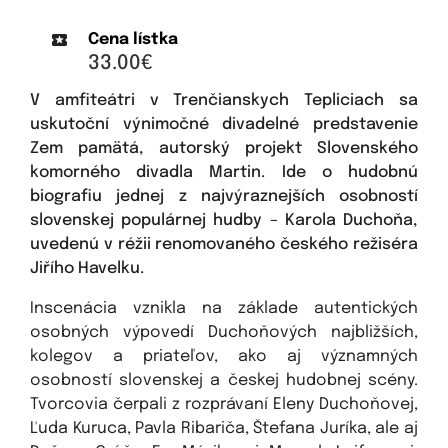
Cena lístka
33.00€
V amfiteátri v Trenčianskych Tepliciach sa
uskutoční výnimočné divadelné predstavenie
Zem pamätá, autorský projekt Slovenského
komorného divadla Martin. Ide o hudobnú
biografiu jednej z najvýraznejších osobností
slovenskej populárnej hudby – Karola Duchoňa,
uvedenú v réžii renomovaného českého režiséra
Jiřího Havelku.
Inscenácia vznikla na základe autentických
osobných výpovedí Duchoňových najbližších,
kolegov a priateľov, ako aj významných
osobností slovenskej a českej hudobnej scény.
Tvorcovia čerpali z rozprávaní Eleny Duchoňovej,
Ľuda Kuruca, Pavla Ribariča, Štefana Juríka, ale aj