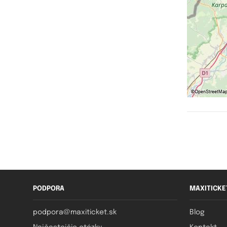
PODPORA
MAXITICKE
podpora@maxiticket.sk
Blog