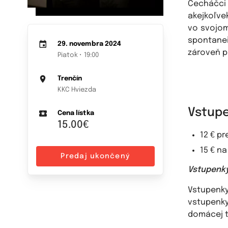
Čecháčci
akejkoľvek
vo svojom
spontanei
29. novembra 2024
zároveň p
Piatok • 19:00
Trenčín
KKC Hviezda
Vstupe
Cena lístka
15.00€
12 € p
15 € n
Predaj ukončený
Vstupenky
Vstupenk
vstupenky
domácej t