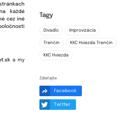
 stránkach
 na každé
Tagy
né cez iné
poločnosti
Divadlo
Improvizácia
Trenčín
KKC Hviezda Trenčín
KKC Hviezda
t.sk
a my
Zdieľajte
Facebook
Twitter