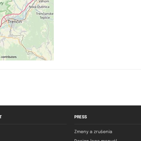
T
PRESS
Zmeny a zrušenia