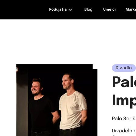
Podujatia
Blog
Umelci
Mark
maxizážitky
Divadlo
Pal
Imp
Palo Seriš
Divadelní