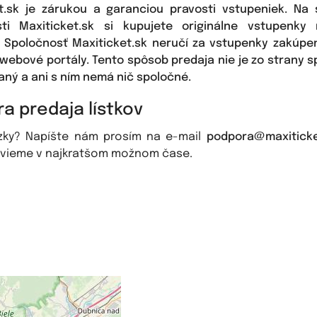
t.sk je zárukou a garanciou pravosti vstupeniek. Na
sti Maxiticket.sk si kupujete originálne vstupenky
. Spoločnosť Maxiticket.sk neručí za vstupenky zakúpe
webové portály. Tento spôsob predaja nie je zo strany s
ný a ani s ním nemá nič spoločné.
a predaja lístkov
zky? Napíšte nám prosím na e-mail
podpora@maxiticke
vieme v najkratšom možnom čase.