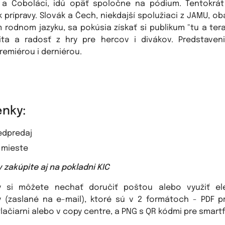
 a Čoboláci, idú opäť spoločne na pódium. Tentokrát
 prípravy. Slovák a Čech, niekdajší spolužiaci z JAMU, ob
 rodnom jazyku, sa pokúsia získať si publikum "tu a teraz
ta a radosť z hry pre hercov i divákov. Predstaven
remiérou i derniérou.
nky:
redpredaj
a mieste
 zakúpite aj na pokladni KIC
y si môžete nechať doručiť poštou alebo využiť ele
 (zaslané na e-mail), ktoré sú v 2 formátoch - PDF p
lačiarni alebo v copy centre, a PNG s QR kódmi pre smartf