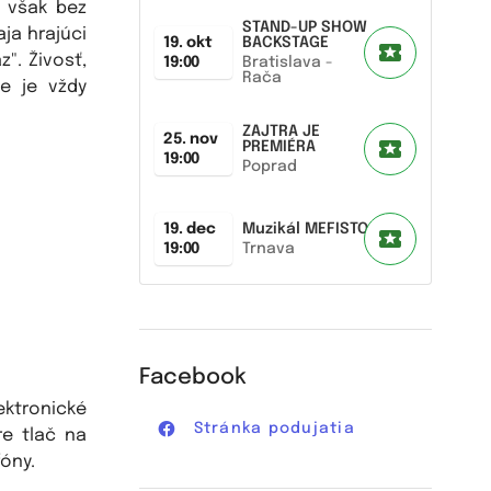
 však bez
STAND-UP SHOW
aja hrajúci
19. okt
BACKSTAGE
". Živosť,
19:00
Bratislava -
Rača
ie je vždy
ZAJTRA JE
25. nov
PREMIÉRA
19:00
Poprad
19. dec
Muzikál MEFISTO
19:00
Trnava
Facebook
ktronické
Stránka podujatia
re tlač na
óny.