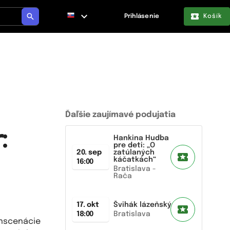
Prihlásenie
Košík
Ďaľšie zaujímavé podujatia
:
Hankina Hudba
pre deti: „O
20. sep
zatúlaných
káčatkách“
16:00
Bratislava -
Rača
17. okt
Švihák lázeňský
18:00
Bratislava
inscenácie