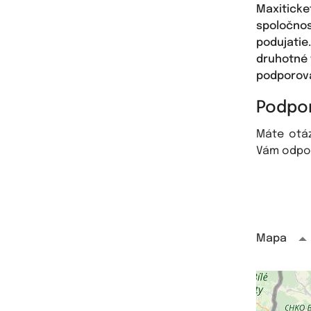
Maxiticke
spoločno
podujatie
druhotné 
podporova
Podpor
Máte otá
Vám odpo
Mapa