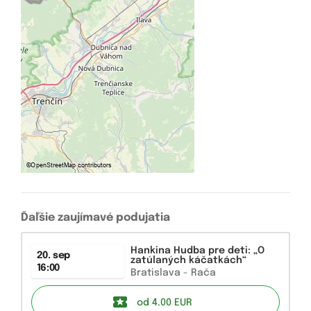
Ďaľšie zaujímavé podujatia
Hankina Hudba pre deti: „O
20. sep
zatúlaných káčatkách“
16:00
Bratislava - Rača
od 4.00
EUR