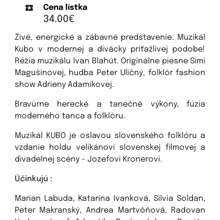
Cena lístka
34.00€
Živé, energické a zábavné predstavenie. Muzikál
Kubo v modernej a divácky príťažlivej podobe!
Réžia muzikálu Ivan Blahút. Originálne piesne Simi
Magušinovej, hudba Peter Uličný, folklór fashion
show Adrieny Adamíkovej.
Bravúrne herecké a tanečné výkony, fúzia
moderného tanca a folklóru.
Muzikál KUBO je oslavou slovenského folklóru a
vzdanie holdu velikánovi slovenskej filmovej a
divadelnej scény - Jozefovi Kronerovi.
Účinkujú :
Marian Labuda, Katarína Ivanková, Silvia Soldan,
Peter Makranský, Andrea Martvôňová, Radovan