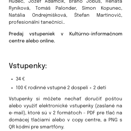
Hudec, Jozef Adamčík, Braňo Jobus, Renáta
Ryníková, Tomáš Palonder, Simon Kopunec,
Natália Ondrejmišková, Štefan Martinovič,
profesionálni tanečníci..
Predaj vstupeniek v Kultúrno-informačnom
centre alebo online.
Vstupenky:
34 €
100 € rodinné vstupné 2 dospelí + 2 deti
Vstupenky si môžete nechať doručiť poštou
alebo využiť elektronické vstupenky (zaslané na
e-mail), ktoré sú v 2 formátoch - PDF pre tlač na
domácej tlačiarni alebo v copy centre, a PNG s
QR kódmi pre smartfóny.