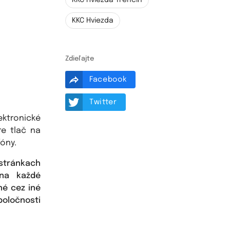
KKC Hviezda Trenčín
KKC Hviezda
Zdieľajte
Facebook
Twitter
ktronické
re tlač na
óny.
 stránkach
 na každé
né cez iné
poločnosti