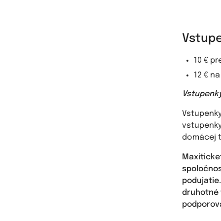
Vstupe
10 € p
12 € n
Vstupenky 
Vstupenk
vstupenky
domácej t
Maxiticke
spoločno
podujatie
druhotné 
podporova