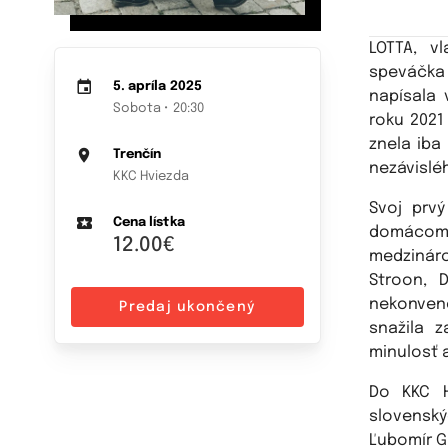
LOTTA, v
speváčka 
5. apríla 2025
napísala 
Sobota • 20:30
roku 2021
znela iba 
Trenčín
nezávislé
KKC Hviezda
Svoj prv
Cena lístka
domácom n
12.00€
medzinár
Stroon, D
nekonvenč
Predaj ukončený
snažila 
minulosť 
Do KKC H
slovensk
Ľubomír G