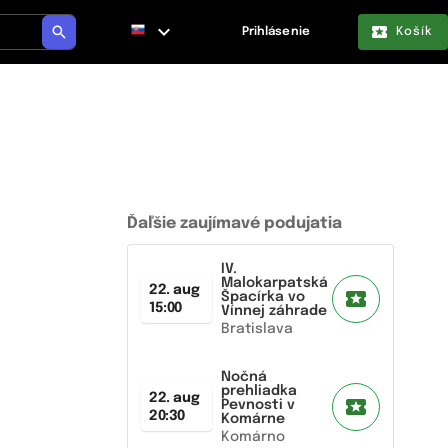
Prihlásenie
Košík
Ďaľšie zaujímavé podujatia
IV.
Malokarpatská
22. aug
Špacírka vo
15:00
Vínnej záhrade
Bratislava
Nočná
prehliadka
22. aug
Pevnosti v
20:30
Komárne
Komárno