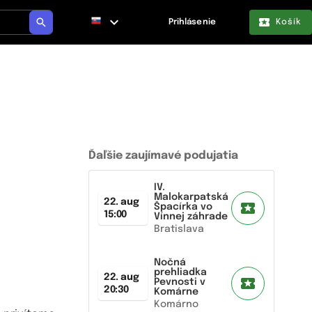
Prihlásenie
Košík
Ďaľšie zaujímavé podujatia
IV.
Malokarpatská
22. aug
Špacírka vo
15:00
Vínnej záhrade
Bratislava
Nočná
prehliadka
22. aug
Pevnosti v
20:30
Komárne
Komárno