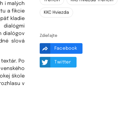
Trenčín
KKC Hviezda Trenčín
h i malých
u a fikcie
KKC Hviezda
päť kladie
 dialógmi
h dialógov
Zdieľajte
edné slová
Facebook
 textár. Po
Twitter
slovenského
okej škole
rozhlasu v