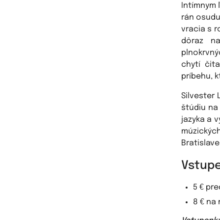
Intímnym 
rán osudu
vracia s 
dôraz na
plnokrvný
chytí čit
príbehu, k
Silvester 
štúdiu na 
jazyka a 
múzických
Bratislave
Vstupe
5 € pr
8 € na