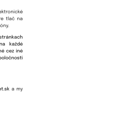
ktronické
re tlač na
óny.
 stránkach
 na každé
né cez iné
poločnosti
t.sk
a my