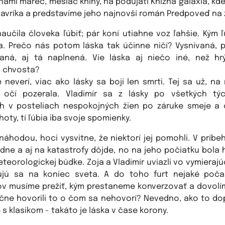
nami marec, mesiac knihy, na podujatí Knižná galaxia, kd
 Lavríka a predstavíme jeho najnovší román Predpoveď na z
aučila človeka ľúbiť; pár koní utiahne voz ľahšie. Kým ľú
la. Prečo nás potom láska tak účinne ničí? Vysnívaná, p
aná, aj tá naplnená. Vie láska aj niečo iné, než hr
 chvosta?
 neverí, viac ako lásky sa bojí len smrti. Tej sa už, na
o očí pozerala. Vladimír sa z lásky po všetkých tý
h v posteliach nespokojných žien po záruke smeje a 
oty, tí ľúbia iba svoje spomienky.
 náhodou, hoci vysvitne, že niektorí jej pomohli. V príb
adne a aj na katastrofy dôjde, no na jeho počiatku bola
teorologickej búdke. Zoja a Vladimír uviazli vo vymieraj
ujú sa na koniec sveta. A do toho furt nejaké poča
v musíme prežiť, kým prestaneme konverzovať a dovol
čne hovorili to o čom sa nehovorí? Nevedno, ako to do
s klasikom - takáto je láska v čase korony.