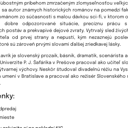
ľúbostným príbehom zmrzačeným zlomyseľnosťou veľkýc
 sa autor známych historických románov na pomedzí fakt
románom zo súčasnosti s malou dávkou sci-fi, v ktorom o
 dobre odpozorované situácie, precíznu prácu s
ch postáv a prekvapivé dejové zvraty. Vytrvalý sled živýc
ateľa od prvej strany a nepustí, kým nezaznejú posl
toré sú zároveň prvými slovami ďalšej zriedkavej lásky
.
Lavrík je slovenský prozaik, básnik, dramatik, scenárista a
Univerzite P. J. Šafárika v Prešove pracoval ako učiteľ 
výtvarnej výchovy. Neskôr študoval divadelnú réžiu na Vys
 umení v Bratislave a pracoval ako režisér Slovenského 
.
nky:
edpredaj
 mieste