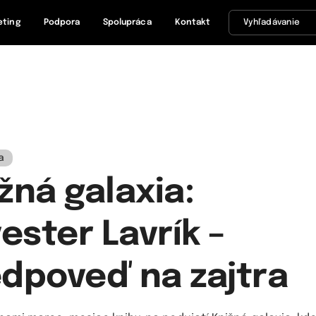
eting
Podpora
Spolupráca
Kontakt
a
žná galaxia:
vester Lavrík –
dpoveď na zajtra