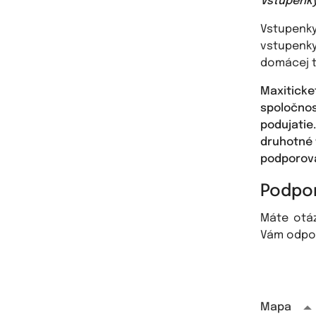
Vstupenky 
Vstupenk
vstupenky
domácej t
Maxiticke
spoločno
podujatie
druhotné 
podporova
Podpor
Máte otá
Vám odpo
Mapa