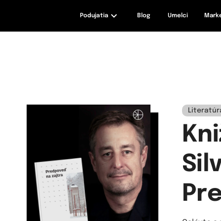
Podujatia
Blog
Umelci
Mark
maxizážitky
Literatúr
Kni
Sil
Pre