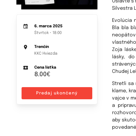
Oslávte s 
Silvestra
Evolúcia n
6. marca 2025
Bla bla b
Štvrtok • 18:00
neopätov
vlastného
Trenčín
Zoja láske
KKC Hviezda
lásky, d
strávenýc
Cena lístka
Chudej Leh
8.00€
Stretli sa
klame, kr
Predaj ukončený
vajce v me
a priprav
rozhovoro
aby skuto
povedané 