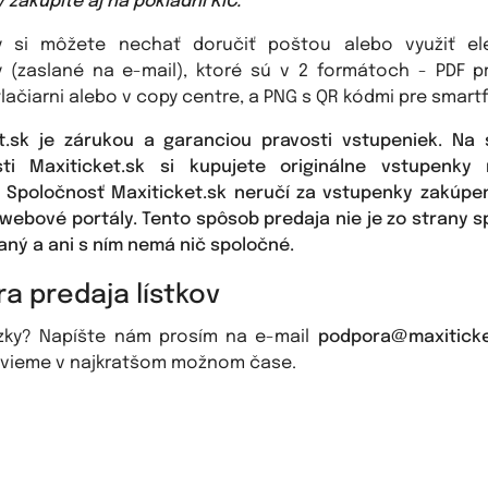
zakúpite aj na pokladni KIC.
y si môžete nechať doručiť poštou alebo využiť ele
 (zaslané na e-mail), ktoré sú v 2 formátoch - PDF p
lačiarni alebo v copy centre, a PNG s QR kódmi pre smartf
t.sk je zárukou a garanciou pravosti vstupeniek. Na
sti Maxiticket.sk si kupujete originálne vstupenky
. Spoločnosť Maxiticket.sk neručí za vstupenky zakúpe
webové portály. Tento spôsob predaja nie je zo strany s
ný a ani s ním nemá nič spoločné.
a predaja lístkov
zky? Napíšte nám prosím na e-mail
podpora@maxiticke
vieme v najkratšom možnom čase.