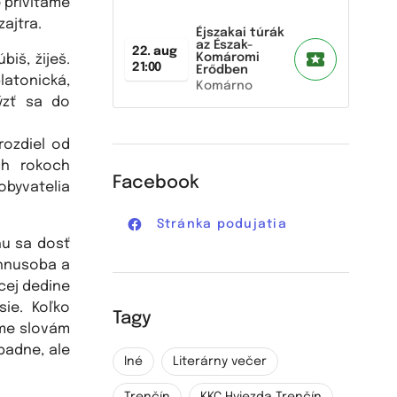
e privítame
ajtra.
Éjszakai túrák
az Észak-
22. aug
Komáromi
biš, žiješ.
21:00
Erődben
latonická,
Komárno
ýzť sa do
 rozdiel od
ch rokoch
Facebook
obyvatelia
Stránka podujatia
ehu sa dosť
 hnusoba a
úcej dedine
sie. Koľko
Tagy
íme slovám
padne, ale
Iné
Literárny večer