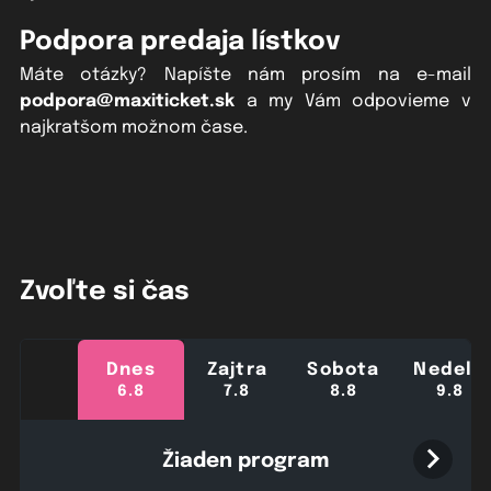
Podpora predaja lístkov
Máte otázky? Napíšte nám prosím na e-mail
podpora@maxiticket.sk
a my Vám odpovieme v
najkratšom možnom čase.
Zvoľte si čas
Dnes
Zajtra
Sobota
Nedeľa
6.8
7.8
8.8
9.8
Žiaden program