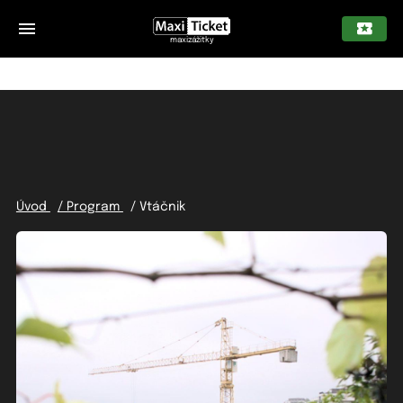
maxizážitky
Úvod
/ Program
/ Vtáčnik