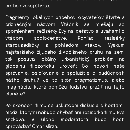
bratislavskej štvrte.
Fragmenty lokálnych príbehov obyvateľov štvrte s
príznačným názvom Vtáčnik sa miešajú so
spomienkami režisérky Evy na detstvo a úvahami o
vtáčom spoločenstve. Pohľad režisérky
starousadlíčky s pohľadom vtákov. Výskum
najstaršieho žijúceho živočíšneho druhu na zemi
tak posúva lokálny urbanistický problém na
globálnu filozofickú úroveň: Čo hovorí naše
správanie, osídľovanie a spolužitie o budúcnosti
nášho druhu? Je to skôr pragmatizmus, alebo
imaginácia, ktoré pomôžu ľudstvu prežiť na tejto
planéte?
Po skončení filmu sa uskutoční diskusia s hosťami,
medzi ktorými nebude chýbať ani režisérka filmu Eva
Križková. V úlohe moderátora bude hostí
sprevádzať Omar Mirza.