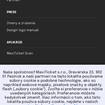
Partneri
PRESS
Zmeny a zrušenia
Design logo manuál
APLIKÁCIE
MaxiTicket Scan
SOCIAL
Naša spoločnosť MaxiTicket s.r.o., Drevárska 23, 902
01 Pezinok a naši partneri na tejto lokalite používame
súbory cookie a podobné technológie, ako sú
napríklad webové majáky, pixelové značky a objekty
flash („súbory cookie“). Zvoľte si preferencie v nižšie
uvedených kategóriách. Preferencie môžete
kedykoľvek zmeniť. Viac informácií o tom, ako táto
lokalita používa súbory cookie, nájdete v našich
U nás môžete platiť: