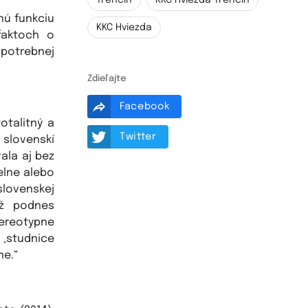
Trenčín
KKC Hviezda Trenčín
tnú funkciu
KKC Hviezda
faktoch o
 potrebnej
Zdieľajte
Facebook
otalitný a
Twitter
 slovenskí
vala aj bez
elne alebo
lovenskej
ež podnes
tereotypne
 ‚studnice
ne.“