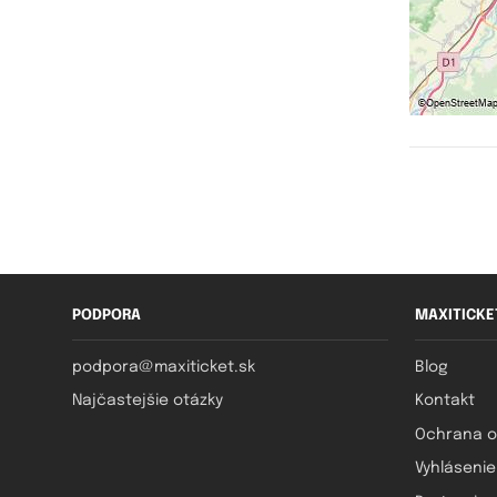
PODPORA
MAXITICKE
podpora@maxiticket.sk
Blog
Najčastejšie otázky
Kontakt
Ochrana o
Vyhlásenie