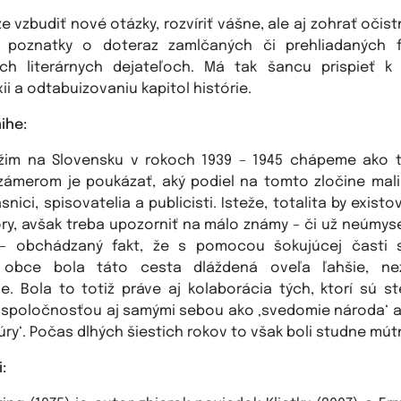
 vzbudiť nové otázky, rozvíriť vášne, ale aj zohrať očis
iť poznatky o doteraz zamlčaných či prehliadaných 
ch literárnych dejateľoch. Má tak šancu prispieť k
ii a odtabuizovaniu kapitol histórie.
nihe:
ežim na Slovensku v rokoch 1939 – 1945 chápeme ako t
 zámerom je poukázať, aký podiel na tomto zločine mali
básnici, spisovatelia a publicisti. Isteže, totalita by existo
ry, avšak treba upozorniť na málo známy – či už neúmys
– obchádzaný fakt, že s pomocou šokujúcej časti s
ej obce bola táto cesta dláždená oveľa ľahšie, n
e. Bola to totiž práve aj kolaborácia tých, ktorí sú s
í spoločnosťou aj samými sebou ako ‚svedomie národa‘ a
úry‘. Počas dlhých šiestich rokov to však boli studne mút
i: