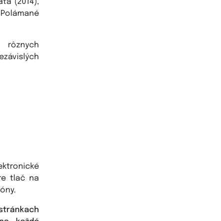
ata (2014),
y Polámané
 rôznych
závislých
ktronické
re tlač na
óny.
 stránkach