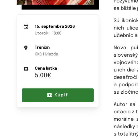
Pozývame 
sa bližšie
Sú ikonic
15. septembra 2026
nich ulic
Utorok • 18:00
učebnicia
Nová pub
Trenčín
KKC Hviezda
slovenský
vojnového
Cena lístka
a ich die
5.00€
desaťroči
a podpor
sa zločino
Kúpiť
Autor sa 
citácie z
morálne z
následky 
s totalit