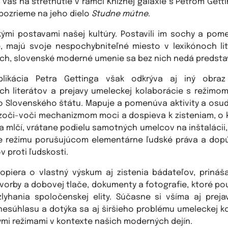
vás na stretnutie v rámci Knižnej galaxie s Petrom Gett
 pozrieme na jeho dielo
Studne mútne
.
kými postavami našej kultúry. Postavili im sochy a pom
e, majú svoje nespochybniteľné miesto v lexikónoch lit
ch, slovenské moderné umenie sa bez nich nedá predsta
likácia Petra Gettinga však odkrýva aj iný obra
ch literátov a prejavy umeleckej kolaborácie s režimo
 Slovenského štátu. Mapuje a pomenúva aktivity a osu
l zoči-voči mechanizmom moci a dospieva k zisteniam, o 
a mlčí, vrátane podielu samotných umelcov na inštalácii, 
e režimu porušujúcom elementárne ľudské práva a dop
v proti ľudskosti.
opiera o vlastný výskum aj zistenia bádateľov, priná
 tvorby a dobovej tlače, dokumenty a fotografie, ktoré po
lyhania spoločenskej elity. Súčasne si všíma aj preja
nesúhlasu a dotýka sa aj širšieho problému umeleckej k
nými režimami v kontexte našich moderných dejín.