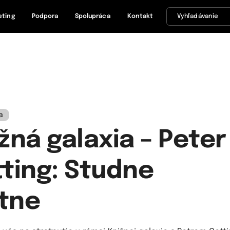
eting
Podpora
Spolupráca
Kontakt
a
žná galaxia – Peter
ting: Studne
tne