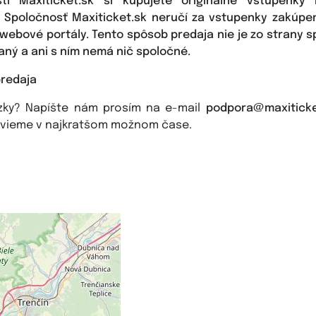
sti Maxiticket.sk si kupujete originálne vstupenky
. Spoločnosť Maxiticket.sk neručí za vstupenky zakúpe
webové portály. Tento spôsob predaja nie je zo strany s
ný a ani s ním nemá nič spoločné.
redaja
zky? Napíšte nám prosím na e-mail
podpora@maxiticke
vieme v najkratšom možnom čase.