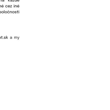
 na každé
né cez iné
poločnosti
t.sk
a my