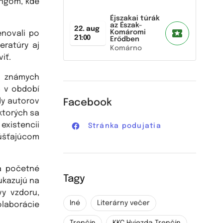
ingom, kde
Éjszakai túrák
az Észak-
22. aug
Komáromi
enovali po
21:00
Erődben
eratúry aj
Komárno
viť.
z známych
m v období
dy autorov
Facebook
ktorých sa
existencii
Stránka podujatia
úšťajúcom
ša početné
Tagy
ukazujú na
vy vzdoru,
Iné
Literárny večer
olaborácie