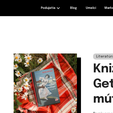
Podujatia
Blog
Umelci
Mark
maxizážitky
Literatúr
Kni
Get
mú