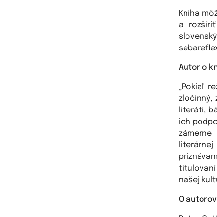
Kniha môže
a rozšír
slovenský
sebareflex
Autor o k
„Pokiaľ r
zločinný,
literáti, 
ich podpo
zámerne 
literárn
priznávam
titulovan
našej kult
O autorov