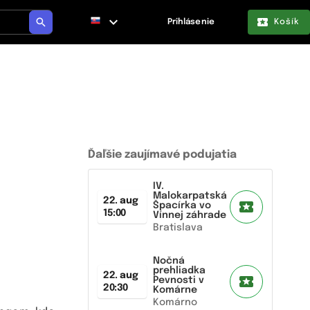
Prihlásenie
Košík
Ďaľšie zaujímavé podujatia
IV.
Malokarpatská
22. aug
Špacírka vo
15:00
Vínnej záhrade
Bratislava
Nočná
prehliadka
22. aug
Pevnosti v
20:30
Komárne
Komárno