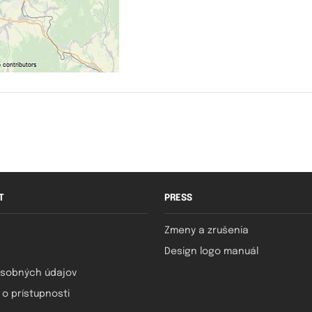
T
PRESS
Zmeny a zrušenia
Design logo manuál
sobných údajov
 o prístupnosti