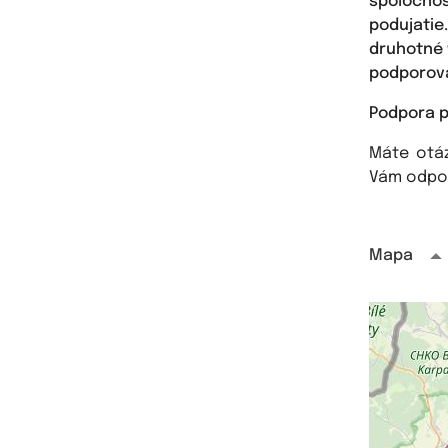
spoločno
podujatie
druhotné 
podporova
Podpora p
Máte otá
Vám odpo
Mapa