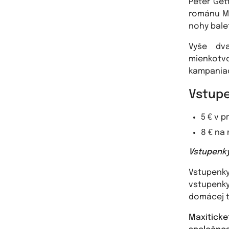
Peter Gett
románu Mr
nohy balet
Vyše dv
mienkotv
kampania
Vstupe
5 € v p
8 € na
Vstupenky 
Vstupenk
vstupenky
domácej t
Maxiticke