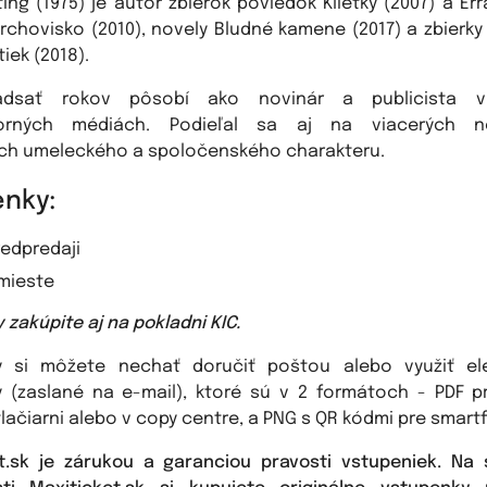
ing (1975) je autor zbierok poviedok Klietky (2007) a Err
chovisko (2010), novely Bludné kamene (2017) a zbierk
iek (2018).
adsať rokov pôsobí ako novinár a publicista v
orných médiách. Podieľal sa aj na viacerých ne
ch umeleckého a spoločenského charakteru.
nky:
redpredaji
 mieste
zakúpite aj na pokladni KIC.
y si môžete nechať doručiť poštou alebo využiť ele
 (zaslané na e-mail), ktoré sú v 2 formátoch - PDF p
lačiarni alebo v copy centre, a PNG s QR kódmi pre smartf
t.sk je zárukou a garanciou pravosti vstupeniek. Na